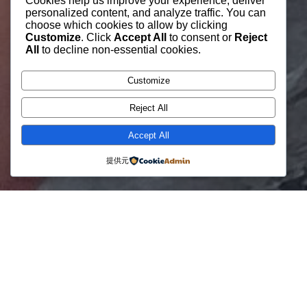
Cookies help us improve your experience, deliver
personalized content, and analyze traffic. You can
choose which cookies to allow by clicking
Customize
. Click
Accept All
to consent or
Reject
All
to decline non-essential cookies.
Customize
Reject All
Accept All
提供元
オークランド日本人会
は、